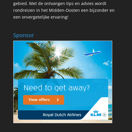
gebied. Met de ontvangen tips en advies wordt
rondreizen in het Midden-Oosten een bijzonder en
een onvergetelijke ervaring!
Sponsor