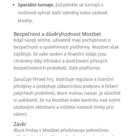
Speciální turnaje:
Zúčastněte se turnajů s
možností vyhrát další odměny nebo sázkové
kredity.
Bezpečnost a důvěryhodnost Mostbet
Když sázejí online, uživatelé mají pochybnosti o
bezpečnosti a spolehlivosti platformy. Mostbet však
zajišťuje, že vaše osobní a finanční údaje jsou
chráněny díky šifrování a dodržování přísných
bezpečnostních protokolů. Dále platforma:
Zaručuje férové hry, dodržuje regulace a licenční
předpisy a poskytuje zákaznickou podporu k řešení
jakýchkoli problémů, které mohou nastat. Je důležité
si uvědomit, že na Mostbet máte kontrolu nad svými
sázkovými aktivitami a můžete nastavit limity pro
sázení.
Závěr
Black Friday s Mostbet představuje jedinečnou