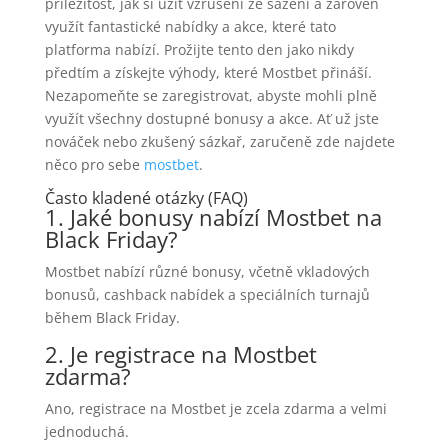
příležitost, jak si užít vzrušení ze sázení a zároveň
využít fantastické nabídky a akce, které tato
platforma nabízí. Prožijte tento den jako nikdy
předtím a získejte výhody, které Mostbet přináší.
Nezapomeňte se zaregistrovat, abyste mohli plně
využít všechny dostupné bonusy a akce. Ať už jste
nováček nebo zkušený sázkař, zaručeně zde najdete
něco pro sebe
mostbet
.
Často kladené otázky (FAQ)
1. Jaké bonusy nabízí Mostbet na
Black Friday?
Mostbet nabízí různé bonusy, včetně vkladových
bonusů, cashback nabídek a speciálních turnajů
během Black Friday.
2. Je registrace na Mostbet
zdarma?
Ano, registrace na Mostbet je zcela zdarma a velmi
jednoduchá.