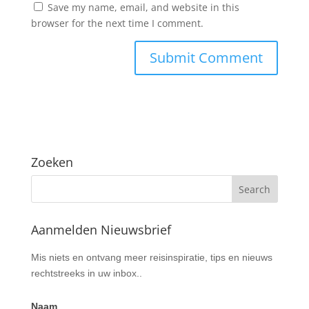
Save my name, email, and website in this
browser for the next time I comment.
Zoeken
Aanmelden Nieuwsbrief
Nieuwsbrief
Mis niets en ontvang meer reisinspiratie, tips en nieuws
rechtstreeks in uw inbox..
Naam