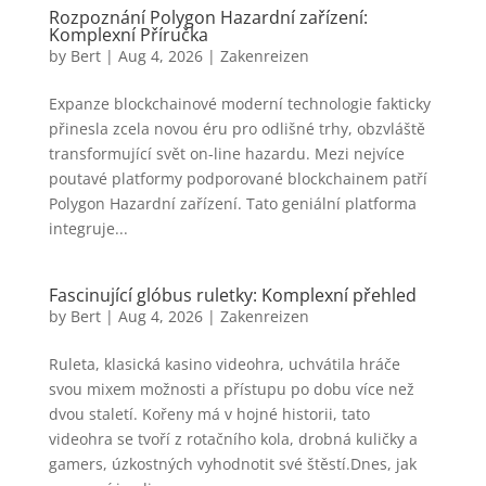
Rozpoznání Polygon Hazardní zařízení:
Komplexní Příručka
by
Bert
|
Aug 4, 2026
|
Zakenreizen
Expanze blockchainové moderní technologie fakticky
přinesla zcela novou éru pro odlišné trhy, obzvláště
transformující svět on-line hazardu. Mezi nejvíce
poutavé platformy podporované blockchainem patří
Polygon Hazardní zařízení. Tato geniální platforma
integruje...
Fascinující glóbus ruletky: Komplexní přehled
by
Bert
|
Aug 4, 2026
|
Zakenreizen
Ruleta, klasická kasino videohra, uchvátila hráče
svou mixem možnosti a přístupu po dobu více než
dvou staletí. Kořeny má v hojné historii, tato
videohra se tvoří z rotačního kola, drobná kuličky a
gamers, úzkostných vyhodnotit své štěstí.Dnes, jak