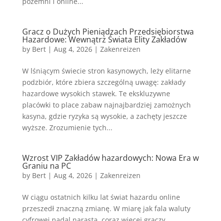
pozemní i online...
Gracz o Dużych Pieniądzach Przedsiębiorstwa
Hazardowe: Wewnątrz Świata Elity Zakładów
by
Bert
|
Aug 4, 2026
|
Zakenreizen
W lśniącym świecie stron kasynowych, leży elitarne
podzbiór, które zbiera szczególną uwagę: zakłady
hazardowe wysokich stawek. Te ekskluzywne
placówki to place zabaw najnajbardziej zamożnych
kasyna, gdzie ryzyka są wysokie, a zachęty jeszcze
wyższe. Zrozumienie tych...
Wzrost VIP Zakładów hazardowych: Nowa Era w
Graniu na PC
by
Bert
|
Aug 4, 2026
|
Zakenreizen
W ciągu ostatnich kilku lat świat hazardu online
przeszedł znaczną zmianę. W miarę jak fala waluty
cyfrowej nadal narasta, coraz więcej graczy