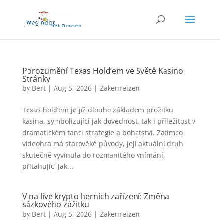
Porozumění Texas Hold’em ve Světě Kasino
Stránky
by
Bert
|
Aug 5, 2026
|
Zakenreizen
Texas hold’em je již dlouho základem prožitku
kasina, symbolizující jak dovednost, tak i příležitost v
dramatickém tanci strategie a bohatství. Zatímco
videohra má starověké původy, její aktuální druh
skutečně vyvinula do rozmanitého vnímání,
přitahující jak...
Vlna live krypto herních zařízení: Změna
sázkového zážitku
by
Bert
|
Aug 5, 2026
|
Zakenreizen