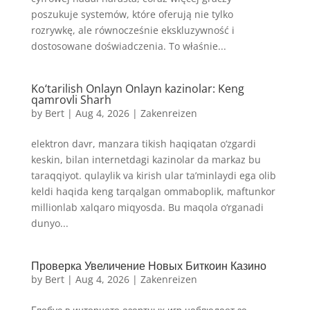
poszukuje systemów, które oferują nie tylko
rozrywkę, ale równocześnie ekskluzywność i
dostosowane doświadczenia. To właśnie...
Ko‘tarilish Onlayn Onlayn kazinolar: Keng
qamrovli Sharh
by
Bert
|
Aug 4, 2026
|
Zakenreizen
elektron davr, manzara tikish haqiqatan o‘zgardi
keskin, bilan internetdagi kazinolar da markaz bu
taraqqiyot. qulaylik va kirish ular ta’minlaydi ega olib
keldi haqida keng tarqalgan ommaboplik, maftunkor
millionlab xalqaro miqyosda. Bu maqola o‘rganadi
dunyo...
Проверка Увеличение Новых Биткоин Казино
by
Bert
|
Aug 4, 2026
|
Zakenreizen
Глобус в интернете азартных игр наблюдает за