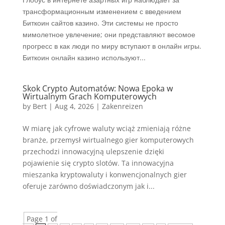
трансформационным изменением с введением
Биткоин сайтов казино. Эти системы не просто
мимолетное увлечение; они представляют весомое
прогресс в как люди по миру вступают в онлайн игры.
Биткоин онлайн казино используют...
Skok Crypto Automatów: Nowa Epoka w
Wirtualnym Grach Komputerowych
by
Bert
|
Aug 4, 2026
|
Zakenreizen
W miarę jak cyfrowe waluty wciąż zmieniają różne
branże, przemysł wirtualnego gier komputerowych
przechodzi innowacyjną ulepszenie dzięki
pojawienie się crypto slotów. Ta innowacyjna
mieszanka kryptowaluty i konwencjonalnych gier
oferuje zarówno doświadczonym jak i...
Page 1 of