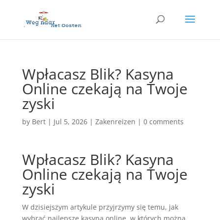
Wpłacasz Blik? Kasyna
Online czekają na Twoje
zyski
by
Bert
|
Jul 5, 2026
|
Zakenreizen
|
0 comments
Wpłacasz Blik? Kasyna
Online czekają na Twoje
zyski
W dzisiejszym artykule przyjrzymy się temu, jak
wybrać najlepsze kasyna online, w których można