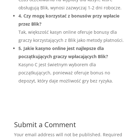
obsługują Blik, wynosi zazwyczaj 1-2 dni robocze.
4. Czy mogę korzystać z bonusów przy wpłacie
przez Blik?
Tak, większość kasyn online oferuje bonusy dla
graczy korzystających z Blik jako metody płatności.
5. Jakie kasyno online jest najlepsze dla
początkujących graczy wpłacających Blik?
Kasyno C jest świetnym wyborem dla
początkujących, ponieważ oferuje bonus no
depozyt, który daje możliwość gry bez ryzyka.
Submit a Comment
Your email address will not be published.
Required