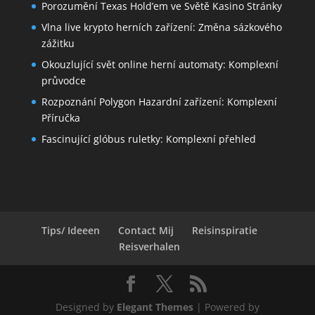
Porozumění Texas Hold’em ve Světě Kasino Stránky
Vlna live krypto herních zařízení: Změna sázkového
zážitku
Okouzlující svět online herní automaty: Komplexní
průvodce
Rozpoznání Polygon Hazardní zařízení: Komplexní
Příručka
Fascinující glóbus ruletky: Komplexní přehled
Tips/ Ideeen
Contact Mij
Reisinspiratie
Reisverhalen
Designed by
Elegant Themes
| Powered by