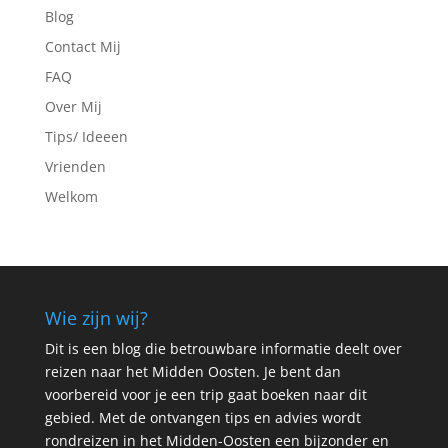
Blog
Contact Mij
FAQ
Over Mij
Tips/ Ideeen
Vrienden
Welkom
Wie zijn wij?
Dit is een blog die betrouwbare informatie deelt over
reizen naar het Midden Oosten. Je bent dan
voorbereid voor je een trip gaat boeken naar dit
gebied. Met de ontvangen tips en advies wordt
rondreizen in het Midden-Oosten een bijzonder en