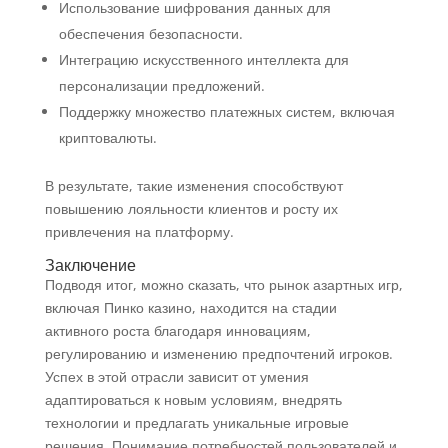
Использование шифрования данных для
обеспечения безопасности.
Интеграцию искусственного интеллекта для
персонализации предложений.
Поддержку множество платежных систем, включая
криптовалюты.
В результате, такие изменения способствуют
повышению лояльности клиентов и росту их
привлечения на платформу.
Заключение
Подводя итог, можно сказать, что рынок азартных игр,
включая Пинко казино, находится на стадии
активного роста благодаря инновациям,
регулированию и изменению предпочтений игроков.
Успех в этой отрасли зависит от умения
адаптироваться к новым условиям, внедрять
технологии и предлагать уникальные игровые
решения. Понимание потребностей пользователей и