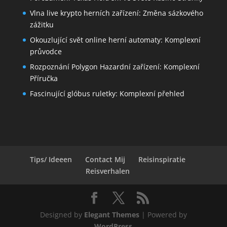
Vlna live krypto herních zařízení: Změna sázkového
zážitku
Okouzlující svět online herní automaty: Komplexní
průvodce
Rozpoznání Polygon Hazardní zařízení: Komplexní
Příručka
Fascinující glóbus ruletky: Komplexní přehled
Tips/ Ideeen
Contact Mij
Reisinspiratie
Reisverhalen
Designed by
Elegant Themes
| Powered by
WordPress