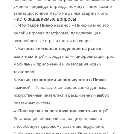
умение предвидеть тренды помогут Пинко казино
занять достойное место на рынке азартных игр.
Часто задаваемые вопросы
Что такое Пинко казино?
– Пинко казино это
онлайн игровая платформа, предлагающая
разнообразные игры и ставки на спорт.
Каковы ключевые тенденции на рынке
азартных игр?
– Среди них — цифровизация, рост
мобильных приложений и интеграция новых
технологий.
Какие технологии используются в Пинко
казино?
– Используются шифрование данных,
искусственный интеллект и расширенный выбор
платежных систем.
Почему важна легализация азартных игр?
–
Легализация обеспечивает защиту игроков и
способствует здоровому развитию индустрии.
Каковы перспективы роста Пинко казино?
– С