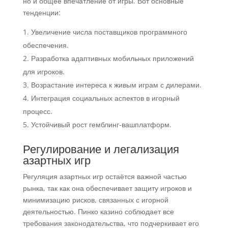
но и общее впечатление от игры. Вот основные
тенденции:
Увеличение числа поставщиков программного
обеспечения.
Разработка адаптивных мобильных приложений
для игроков.
Возрастание интереса к живым играм с дилерами.
Интеграция социальных аспектов в игорный
процесс.
Устойчивый рост гемблинг-вашплатформ.
Регулирование и легализация
азартных игр
Регуляция азартных игр остаётся важной частью
рынка, так как она обеспечивает защиту игроков и
минимизацию рисков, связанных с игорной
деятельностью. Пинко казино соблюдает все
требования законодательства, что подчеркивает его