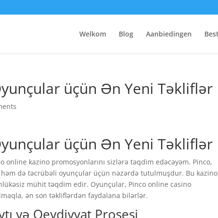
Welkom
Blog
Aanbiedingen
Bes
yunçular üçün Ən Yeni Təkliflər
ments
yunçular üçün Ən Yeni Təkliflər
 online kazino promosyonlarını sizlərə təqdim edəcəyəm. Pinco,
, həm də təcrübəli oyunçular üçün nəzərdə tutulmuşdur. Bu kazino
əhlükəsiz mühit təqdim edir. Oyunçular, Pinco online casino
olmaqla, ən son təkliflərdən faydalana bilərlər.
tı və Qeydiyyat Prosesi