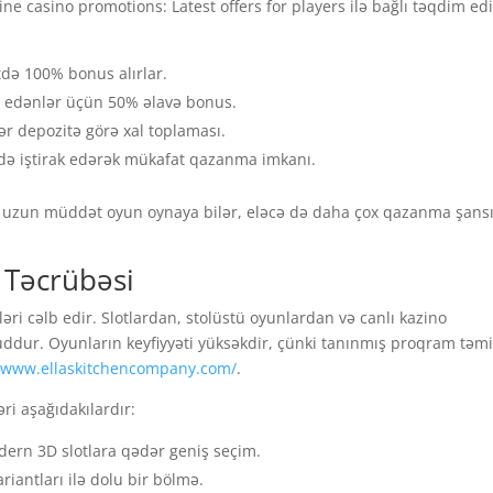
e casino promotions: Latest offers for players ilə bağlı təqdim ed
tdə 100% bonus alırlar.
t edənlər üçün 50% əlavə bonus.
ər depozitə görə xal toplaması.
də iştirak edərək mükafat qazanma imkanı.
 uzun müddət oyun oynaya bilər, eləcə də daha çox qazanma şans
i Təcrübəsi
əri cəlb edir. Slotlardan, stolüstü oyunlardan və canlı kazino
ddur. Oyunların keyfiyyəti yüksəkdir, çünki tanınmış proqram təmi
//www.ellaskitchencompany.com/
.
ri aşağıdakılardır:
dern 3D slotlara qədər geniş seçim.
riantları ilə dolu bir bölmə.