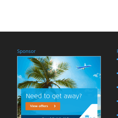
Sponsor
s