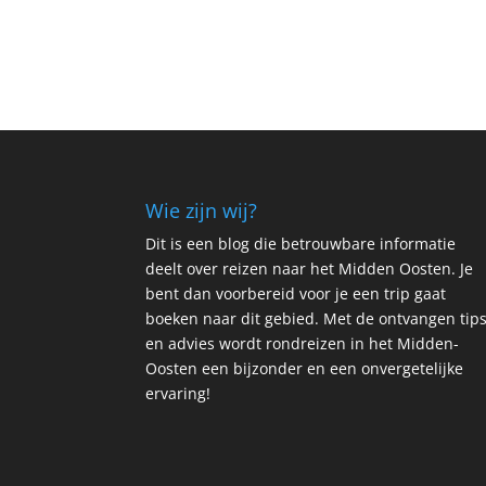
Wie zijn wij?
Dit is een blog die betrouwbare informatie
deelt over reizen naar het Midden Oosten. Je
bent dan voorbereid voor je een trip gaat
boeken naar dit gebied. Met de ontvangen tip
en advies wordt rondreizen in het Midden-
Oosten een bijzonder en een onvergetelijke
ervaring!