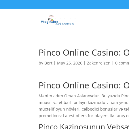
Pinco Online Casino: O
by
Bert
|
May 25, 2026
|
Zakenreizen
|
0 com
Pinco Online Casino: O
Mənim adım Orxan Aslanovdur. Bu yazıda Pinco
müasir və etibarlı onlayn kazinodur, həm yeni
müxtəlif oyun növləri, cəlbedici bonuslar və t
promotions: Latest offers for players ilə tanış 
Pinco Kazinosunun Vebsay