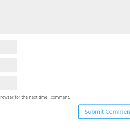
browser for the next time I comment.