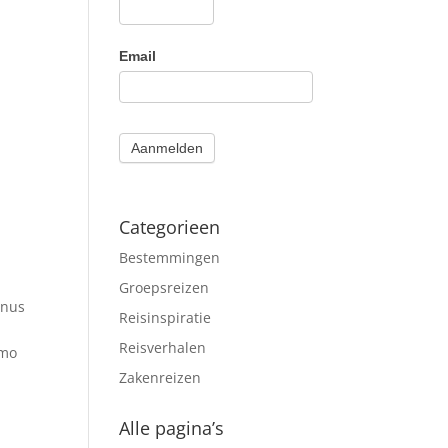
l
Email
Aanmelden
Categorieen
Bestemmingen
Groepsreizen
onus
Reisinspiratie
Reisverhalen
omo
Zakenreizen
Alle pagina’s