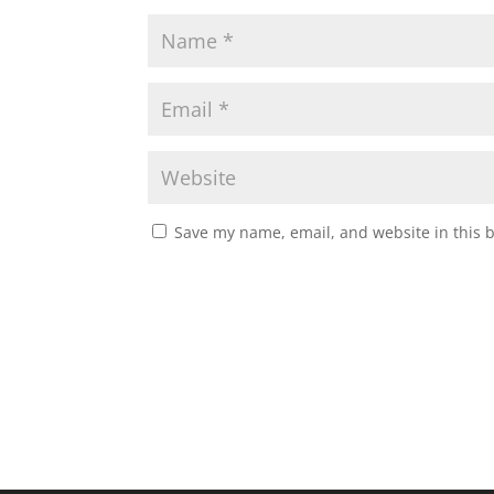
Save my name, email, and website in this 