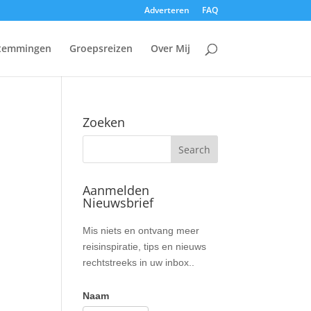
Adverteren
FAQ
temmingen
Groepsreizen
Over Mij
Zoeken
Aanmelden
Nieuwsbrief
Nieuwsbrief
Mis niets en ontvang meer
reisinspiratie, tips en nieuws
rechtstreeks in uw inbox..
Naam