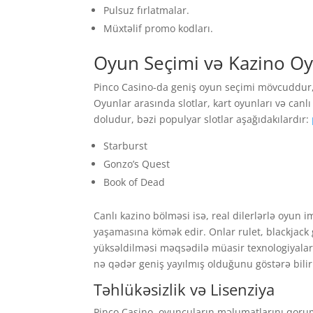
Pulsuz fırlatmalar.
Müxtəlif promo kodları.
Oyun Seçimi və Kazino Oy
Pinco Casino-da geniş oyun seçimi mövcuddur,
Oyunlar arasında slotlar, kart oyunları və canlı
doludur, bəzi populyar slotlar aşağıdakılardır:
Starburst
Gonzo’s Quest
Book of Dead
Canlı kazino bölməsi isə, real dilerlərlə oyun 
yaşamasına kömək edir. Onlar rulet, blackjack gi
yüksəldilməsi məqsədilə müasir texnologiyalar 
nə qədər geniş yayılmış olduğunu göstərə bilir
Təhlükəsizlik və Lisenziya
Pinco Casino, oyunçuların məlumatlarını qoruma