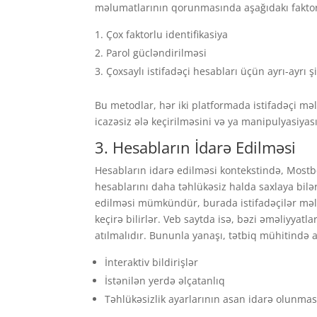
məlumatlarının qorunmasında aşağıdakı faktorl
Çox faktorlu identifikasiya
Parol gücləndirilməsi
Çoxsaylı istifadəçi hesabları üçün ayrı-ayrı şi
Bu metodlar, hər iki platformada istifadəçi mə
icazəsiz ələ keçirilməsini və ya manipulyasiya
3. Hesabların İdarə Edilməsi
Hesabların idarə edilməsi kontekstində, Mostbet 
hesablarını daha təhlükəsiz halda saxlaya bilə
edilməsi mümkündür, burada istifadəçilər məlum
keçirə bilirlər. Veb saytda isə, bəzi əməliyyat
atılmalıdır. Bununla yanaşı, tətbiq mühitində
İnteraktiv bildirişlər
İstənilən yerdə əlçatanlıq
Təhlükəsizlik ayarlarının asan idarə olunmas