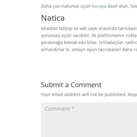
Daha çox məlumat üçün
buraya
daxil olun. So
Nəticə
Mostbet tətbiqi və veb saytı arasında təhlükəsi
qorumaq üçün vacibdir. İki platformanın riskl
yaratmağa kömək edə bilər. İstifadəçilər, tətbiq
almalıdırlar ki, onlayn oyun təcrübələri daha ra
Submit a Comment
Your email address will not be published.
Requ