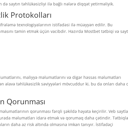
də saytın təhlükəsizliyi ilə bağlı nələrə diqqət yetirməliyik.
lik Protokolları
şifrələmə texnologiyalarının istifadəsi ilə müəyyən edilir. Bu
nmasını təmin etmək üçün vacibdir. Həzırda Mostbet tətbiqi və sayt
:
əlumatlarını, maliyyə məlumatlarını və digər həssas məlumatları
n əlavə təhlükəsizlik səviyyələri mövcuddur ki, bu da onları daha 
nın Qorunması
 məlumatlarının qorunması fərqli şəkildə həyata keçirilir. Veb saytla
 burada məlumatları idarə etmək və qorumaq daha çətindir. Tətbiql
ların daha az risk altında olmasına imkan tanıyır. İstifadəçi