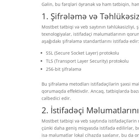
Gəlin, bu fərqləri öyrənək və həm tətbiqin, həm 
1. Şifrələmə və Təhlükəsiz
Mostbet tətbiqi və veb saytının təhlükəsizliyi, 
texnologiyalar, istifadəçi məlumatlarının qoru
aşağıdakı şifrələmə standartlarını istifadə edir
SSL (Secure Socket Layer) protokolu
TLS (Transport Layer Security) protokolu
256-bit şifrələmə
Bu şifrələmə metodları istifadəçilərin şəxsi m
qorumaqda effektivdir. Ancaq, tətbiqlərdə bəzə
cəlbedici edir.
2. İstifadəçi Məlumatları
Mostbet tətbiqi və veb saytında istifadəçilərin
çünki daha geniş miqyasda istifadə edilirlər,
isə məlumatlar lokal cihazda saxlanır, bu da on