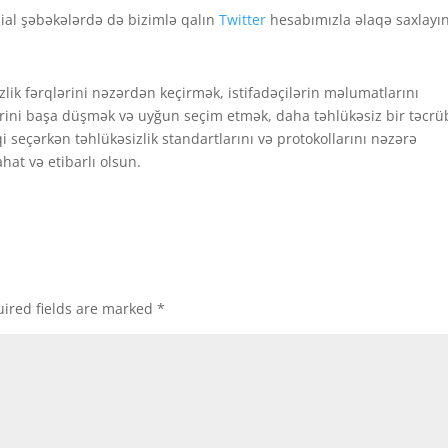
sial şəbəkələrdə də bizimlə qalın
Twitter
hesabımızla əlaqə saxlayın
zlik fərqlərini nəzərdən keçirmək, istifadəçilərin məlumatlarını
ərini başa düşmək və uyğun seçim etmək, daha təhlükəsiz bir təcrü
i seçərkən təhlükəsizlik standartlarını və protokollarını nəzərə
hat və etibarlı olsun.
ired fields are marked
*