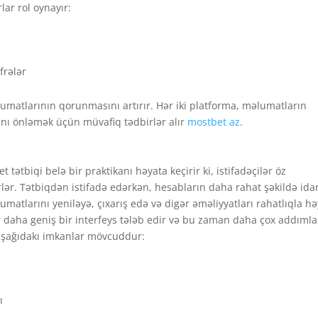
ar rol oynayır:
frələr
lumatlarının qorunmasını artırır. Hər iki platforma, məlumatların
sını önləmək üçün müvafiq tədbirlər alır
mostbet az
.
tətbiqi belə bir praktikanı həyata keçirir ki, istifadəçilər öz
rlər. Tətbiqdən istifadə edərkən, hesabların daha rahat şəkildə ida
atlarını yeniləyə, çıxarış edə və digər əməliyyatları rahatlıqla h
lar daha geniş bir interfeys tələb edir və bu zaman daha çox addımla
 aşağıdakı imkanlar mövcuddur:
ı