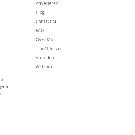
Adverteren
Blog
Contact Mij
FAQ
Over Mij
Tips/ Ideeen
Vrienden
Welkom
rə
əyata
r