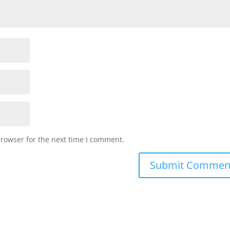
browser for the next time I comment.