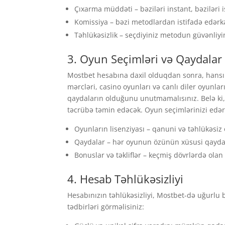
Çıxarma müddəti – bəziləri instant, bəziləri i
Komissiya – bəzi metodlardan istifadə edərkə
Təhlükəsizlik – seçdiyiniz metodun güvənliyi
3. Oyun Seçimləri və Qaydalar
Mostbet hesabına daxil olduqdan sonra, hansı 
mərcləri, casino oyunları və canlı diler oyunla
qaydaların olduğunu unutmamalısınız. Belə ki, 
təcrübə təmin edəcək. Oyun seçimlərinizi edər
Oyunların lisenziyası – qanuni və təhlükəsiz
Qaydalar – hər oyunun özünün xüsusi qaydalar
Bonuslar və təkliflər – keçmiş dövrlərdə olan
4. Hesab Təhlükəsizliyi
Hesabınızın təhlükəsizliyi, Mostbet-də uğurlu
tədbirləri görməlisiniz: