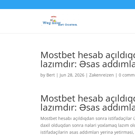
Mostbet hesab açıldıq
lazımdır: Əsas addıml
by
Bert
|
Jun 28, 2026
|
Zakenreizen
|
0 comm
Mostbet hesab açıldıq
lazımdır: Əsas addıml
Mostbet hesabı açıldıqdan sonra istifadəçilər 
daxil olduqdan sonra nələri yoxlamaq lazım o
istifadəçilərin əsas addımları yerinə yetirməs