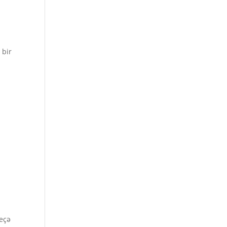
 bir
,
neçə