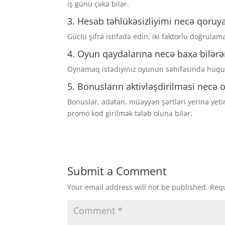
iş günü çəkə bilər.
3. Hesab təhlükəsizliyimi necə qoruy
Güclü şifrə istifadə edin, iki faktorlu doğrula
4. Oyun qaydalarına necə baxa bilər
Oynamaq istədiyiniz oyunun səhifəsində hüquqi 
5. Bonusların aktivləşdirilməsi necə o
Bonuslar, adətən, müəyyən şərtləri yerinə yeti
promo kod girilmək tələb oluna bilər.
Submit a Comment
Your email address will not be published.
Requ