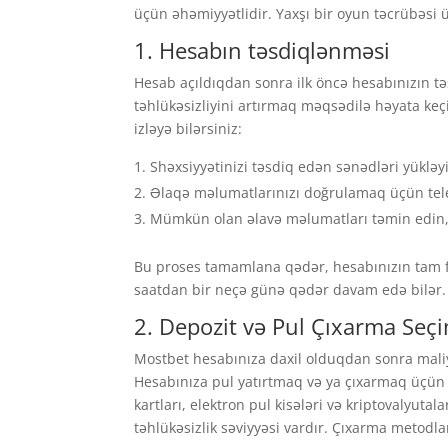
üçün əhəmiyyətlidir. Yaxşı bir oyun təcrübəsi 
1. Hesabın təsdiqlənməsi
Hesab açıldıqdan sonra ilk öncə hesabınızın t
təhlükəsizliyini artırmaq məqsədilə həyata ke
izləyə bilərsiniz:
Shəxsiyyətinizi təsdiq edən sənədləri yükləy
Əlaqə məlumatlarınızı doğrulamaq üçün tele
Mümkün olan əlavə məlumatları təmin edin, 
Bu proses tamamlana qədər, hesabınızın tam f
saatdan bir neçə günə qədər davam edə bilər.
2. Depozit və Pul Çıxarma Seçi
Mostbet hesabınıza daxil olduqdan sonra maliy
Hesabınıza pul yatırtmaq və ya çıxarmaq üçün 
kartları, elektron pul kisələri və kriptovalyut
təhlükəsizlik səviyyəsi vardır. Çıxarma metodl