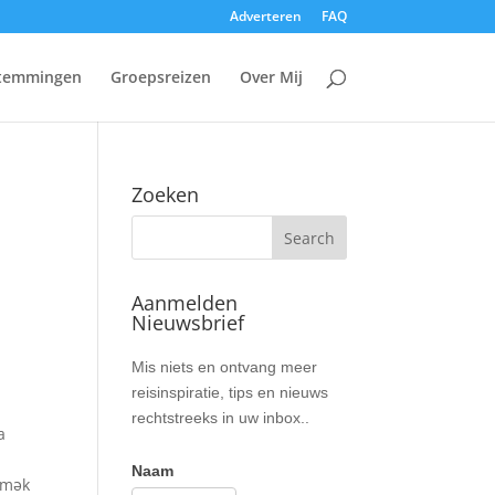
Adverteren
FAQ
temmingen
Groepsreizen
Over Mij
Zoeken
Aanmelden
Nieuwsbrief
Nieuwsbrief
Mis niets en ontvang meer
reisinspiratie, tips en nieuws
rechtstreeks in uw inbox..
a
Naam
etmək