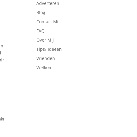
Adverteren
Blog
Contact Mij
FAQ
Over Mij
an
Tips/ Ideeen
i
Vrienden
bir
Welkom
akı