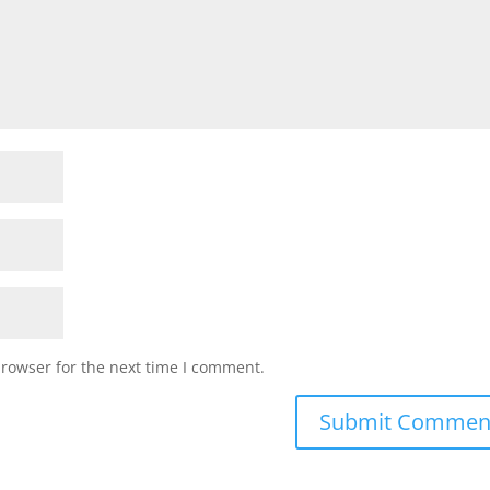
browser for the next time I comment.