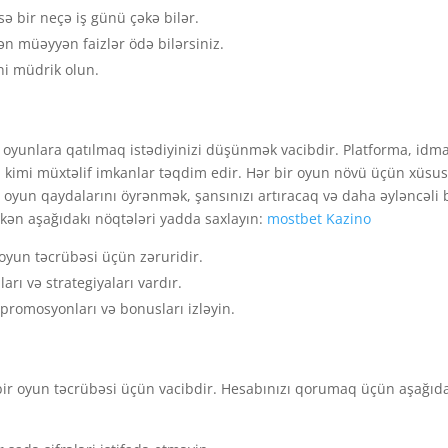
sə bir neçə iş günü çəkə bilər.
n müəyyən faizlər ödə bilərsiniz.
ni müdrik olun.
oyunlara qatılmaq istədiyinizi düşünmək vacibdir. Platforma, idm
rı kimi müxtəlif imkanlar təqdim edir. Hər bir oyun növü üçün xüsus
oyun qaydalarını öyrənmək, şansınızı artıracaq və daha əyləncəli 
kən aşağıdakı nöqtələri yadda saxlayın:
mostbet Kazino
 oyun təcrübəsi üçün zəruridir.
ı və strategiyaları vardır.
 promosyonları və bonusları izləyin.
 bir oyun təcrübəsi üçün vacibdir. Hesabınızı qorumaq üçün aşağıd