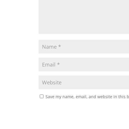
Save my name, email, and website in this 