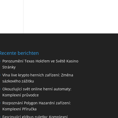
Recente berichten
Porozumění Texas Hold’em ve Světě Kasino
Stránky
Vlna live krypto herních zařízení: Změna
sázkového zážitku
Okouzlující svět online herní automaty:
Komplexní průvodce
Rozpoznání Polygon Hazardní zařízení:
Komplexní Příručka
Fascinující glóbus ruletky: Komplexní