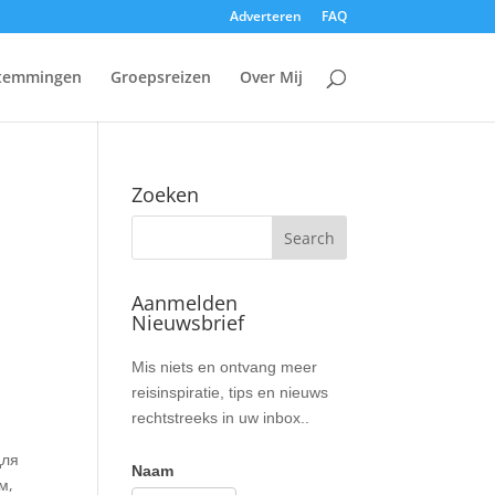
Adverteren
FAQ
temmingen
Groepsreizen
Over Mij
Zoeken
Aanmelden
Nieuwsbrief
Nieuwsbrief
Mis niets en ontvang meer
reisinspiratie, tips en nieuws
rechtstreeks in uw inbox..
для
Naam
м,