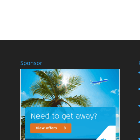
Sponsor
s