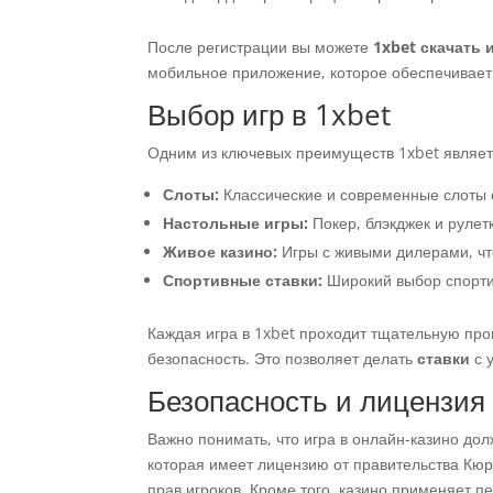
После регистрации вы можете
1xbet скачать 
мобильное приложение, которое обеспечивает 
Выбор игр в 1xbet
Одним из ключевых преимуществ 1xbet являет
Слоты:
Классические и современные слоты 
Настольные игры:
Покер, блэкджек и рулет
Живое казино:
Игры с живыми дилерами, чт
Спортивные ставки:
Широкий выбор спорти
Каждая игра в 1xbet проходит тщательную пров
безопасность. Это позволяет делать
ставки
с 
Безопасность и лицензия
Важно понимать, что игра в онлайн-казино до
которая имеет лицензию от правительства Кюр
прав игроков. Кроме того, казино применяет