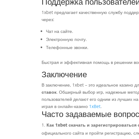
Поддержка пользователе
1xbet предлагает качественную службу поддерж
через:
Чат на сайте.
Электронную почту.
Телефонные звонки.
Быстрая и эффективная помощь в решении воп
Заключение
В заключение, 1xbet – это идеальное казино дл
ставок
. Обширный выбор игр, надежные метод
пользователей делают его одним из лучших на
играя в онлайн-казино
1xBet
.
Часто задаваемые вопрос
Как 1xbet скачать и зарегистрироваться
официального сайта и пройти регистрацию, сл