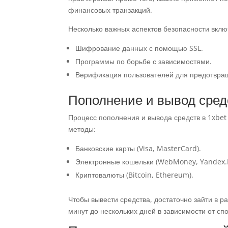
финансовых транзакций.
Несколько важных аспектов безопасности вклю
Шифрование данных с помощью SSL.
Программы по борьбе с зависимостями.
Верификация пользователей для предотвра
Пополнение и вывод сред
Процесс пополнения и вывода средств в 1xbet
методы:
Банковские карты (Visa, MasterCard).
Электронные кошельки (WebMoney, Yandex.
Криптовалюты (Bitcoin, Ethereum).
Чтобы вывести средства, достаточно зайти в р
минут до нескольких дней в зависимости от сп