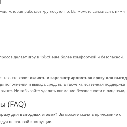
й
ки, которая работает круглосуточно. Вы можете связаться с ними
росов делает игру в 1xbet еще более комфортной и безопасной.
я тех, кто хочет
скачать и зарегистрироваться сразу для выго
ы пополнения и вывода средств, а также качественная поддержка
 рынке. Не забывайте уделять внимание безопасности и лицензии,
ы (FAQ)
 сразу для выгодных ставок?
Вы можете скачать приложение с
едуя пошаговой инструкции.