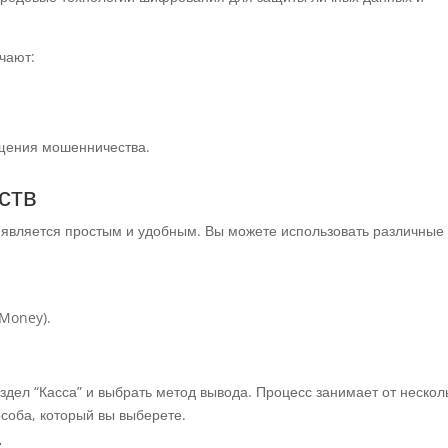
чают:
щения мошенничества.
ств
 является простым и удобным. Вы можете использовать различные
Money).
аздел “Касса” и выбрать метод вывода. Процесс занимает от нескол
особа, который вы выберете.