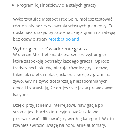
Program lojalnościowy dla stałych graczy
Wykorzystując Mostbet Free Spin, możesz testować
różne sloty bez ryzykowania własnych pieniędzy. To
doskonała okazja, by zapoznać się z grami i strategią
bez obaw o straty
Mostbet poland
.
Wybór gier i doświadczenie gracza
W ofercie Mostbet znajdziesz szeroki wybór gier,
które zaspokoją potrzeby każdego gracza. Oprócz
tradycyjnych slotów, oferują również gry stołowe,
takie jak ruletka i blackjack, oraz sekcję z grami na
żywo. Gry na żywo dostarczają niezapomnianych
emocji i sprawiają, że czujesz się jak w prawdziwym
kasynie.
Dzięki przyjaznemu interfejsowi, nawigacja po
stronie jest bardzo intuicyjna. Możesz łatwo
przeszukiwać i filtrować gry według kategorii. Warto
również zwrócić uwagę na popularne automaty,