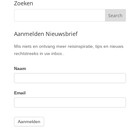
Zoeken
Aanmelden Nieuwsbrief
Nieuwsbrief
Mis niets en ontvang meer reisinspiratie, tips en nieuws
rechtstreeks in uw inbox..
Naam
Email
Aanmelden