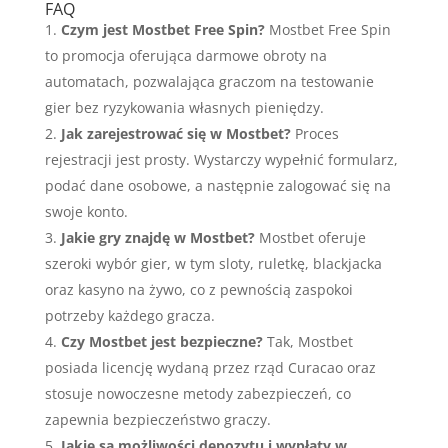
FAQ
Czym jest Mostbet Free Spin?
Mostbet Free Spin
to promocja oferująca darmowe obroty na
automatach, pozwalająca graczom na testowanie
gier bez ryzykowania własnych pieniędzy.
Jak zarejestrować się w Mostbet?
Proces
rejestracji jest prosty. Wystarczy wypełnić formularz,
podać dane osobowe, a następnie zalogować się na
swoje konto.
Jakie gry znajdę w Mostbet?
Mostbet oferuje
szeroki wybór gier, w tym sloty, ruletkę, blackjacka
oraz kasyno na żywo, co z pewnością zaspokoi
potrzeby każdego gracza.
Czy Mostbet jest bezpieczne?
Tak, Mostbet
posiada licencję wydaną przez rząd Curacao oraz
stosuje nowoczesne metody zabezpieczeń, co
zapewnia bezpieczeństwo graczy.
Jakie są możliwości depozytu i wypłaty w