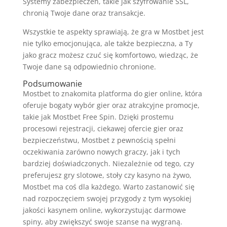
Systemy zabezpieczeń, takie jak szyfrowanie SSL,
chronią Twoje dane oraz transakcje.
Wszystkie te aspekty sprawiają, że gra w Mostbet jest
nie tylko emocjonująca, ale także bezpieczna, a Ty
jako gracz możesz czuć się komfortowo, wiedząc, że
Twoje dane są odpowiednio chronione.
Podsumowanie
Mostbet to znakomita platforma do gier online, która
oferuje bogaty wybór gier oraz atrakcyjne promocje,
takie jak Mostbet Free Spin. Dzięki prostemu
procesowi rejestracji, ciekawej ofercie gier oraz
bezpieczeństwu, Mostbet z pewnością spełni
oczekiwania zarówno nowych graczy, jak i tych
bardziej doświadczonych. Niezależnie od tego, czy
preferujesz gry slotowe, stoły czy kasyno na żywo,
Mostbet ma coś dla każdego. Warto zastanowić się
nad rozpoczęciem swojej przygody z tym wysokiej
jakości kasynem online, wykorzystując darmowe
spiny, aby zwiększyć swoje szanse na wygraną.