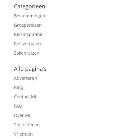
Categorieen
Bestemmingen
Groepsreizen
Reisinspiratie
Reisverhalen
Zakenreizen
Alle pagina’s
Adverteren
Blog
Contact Mij
FAQ
Over Mij
Tips/ Ideeen
Vrienden