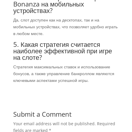
Bonanza на мобильных
устройствах?
Да, слот доступен как на десктопах, так и на
мобильных устройствах, что позволяет удобно играть
в любом месте.
5. Какая стратегия считается
наиболее эффективной при игре
на слоте?
Стратегия максимальных ставок и использование
бонусов, а также управление банкроллом являются
ключевыми аспектами успешной игры.
Submit a Comment
Your email address will not be published.
Required
fields are marked
*