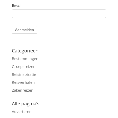
Email
Aanmelden
Categorieen
Bestemmingen
Groepsreizen
Reisinspiratie
Reisverhalen
Zakenreizen
Alle pagina’s
Adverteren