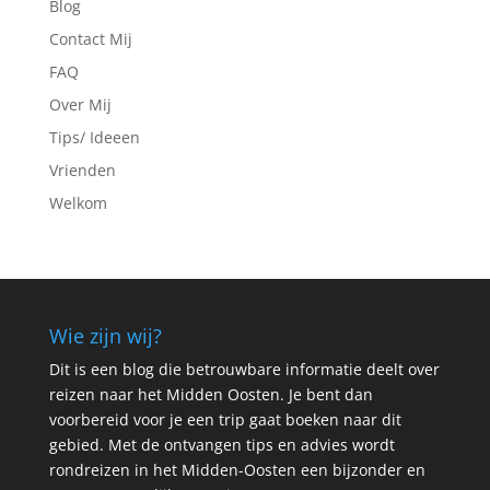
Blog
Contact Mij
FAQ
Over Mij
Tips/ Ideeen
Vrienden
Welkom
Wie zijn wij?
Dit is een blog die betrouwbare informatie deelt over
reizen naar het Midden Oosten. Je bent dan
voorbereid voor je een trip gaat boeken naar dit
gebied. Met de ontvangen tips en advies wordt
rondreizen in het Midden-Oosten een bijzonder en