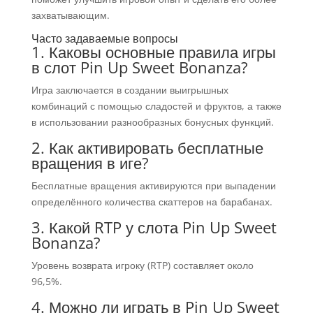
захватывающим.
Часто задаваемые вопросы
1. Каковы основные правила игры
в слот Pin Up Sweet Bonanza?
Игра заключается в создании выигрышных
комбинаций с помощью сладостей и фруктов, а также
в использовании разнообразных бонусных функций.
2. Как активировать бесплатные
вращения в иге?
Бесплатные вращения активируются при выпадении
определённого количества скаттеров на барабанах.
3. Какой RTP у слота Pin Up Sweet
Bonanza?
Уровень возврата игроку (RTP) составляет около
96,5%.
4. Можно ли играть в Pin Up Sweet