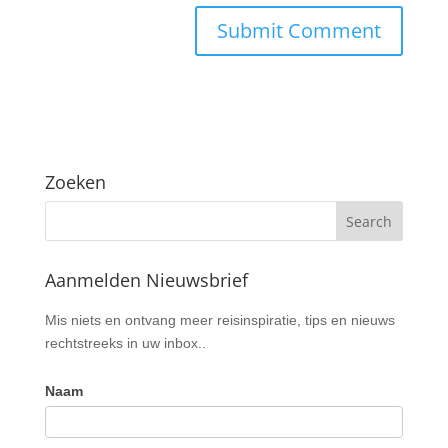
Zoeken
Aanmelden Nieuwsbrief
Nieuwsbrief
Mis niets en ontvang meer reisinspiratie, tips en nieuws
rechtstreeks in uw inbox..
Naam