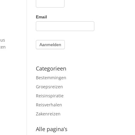
Email
aus
Aanmelden
ten
Categorieen
Bestemmingen
Groepsreizen
Reisinspiratie
Reisverhalen
Zakenreizen
Alle pagina’s