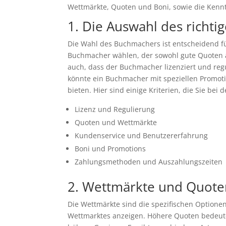
Wettmärkte, Quoten und Boni, sowie die Kennt
1. Die Auswahl des richt
Die Wahl des Buchmachers ist entscheidend fü
Buchmacher wählen, der sowohl gute Quoten als
auch, dass der Buchmacher lizenziert und regul
könnte ein Buchmacher mit speziellen Promot
bieten. Hier sind einige Kriterien, die Sie be
Lizenz und Regulierung
Quoten und Wettmärkte
Kundenservice und Benutzererfahrung
Boni und Promotions
Zahlungsmethoden und Auszahlungszeiten
2. Wettmärkte und Quote
Die Wettmärkte sind die spezifischen Optione
Wettmarktes anzeigen. Höhere Quoten bedeute