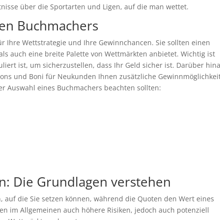
nisse über die Sportarten und Ligen, auf die man wettet.
igen Buchmachers
r Ihre Wettstrategie und Ihre Gewinnchancen. Sie sollten einen
 auch eine breite Palette von Wettmärkten anbietet. Wichtig ist
iert ist, um sicherzustellen, dass Ihr Geld sicher ist. Darüber hin
ions und Boni für Neukunden Ihnen zusätzliche Gewinnmöglichkei
i der Auswahl eines Buchmachers beachten sollten:
n: Die Grundlagen verstehen
n, auf die Sie setzen können, während die Quoten den Wert eines
n im Allgemeinen auch höhere Risiken, jedoch auch potenziell