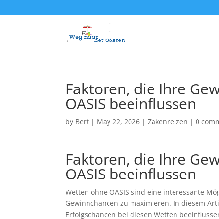
Faktoren, die Ihre Ge
OASIS beeinflussen
by
Bert
|
May 22, 2026
|
Zakenreizen
|
0 com
Faktoren, die Ihre Ge
OASIS beeinflussen
Wetten ohne OASIS sind eine interessante Mögl
Gewinnchancen zu maximieren. In diesem Artik
Erfolgschancen bei diesen Wetten beeinfluss