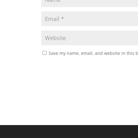
Save my name, email, and website in this 