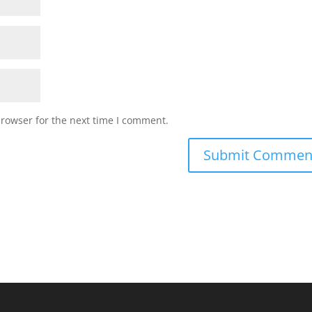
browser for the next time I comment.