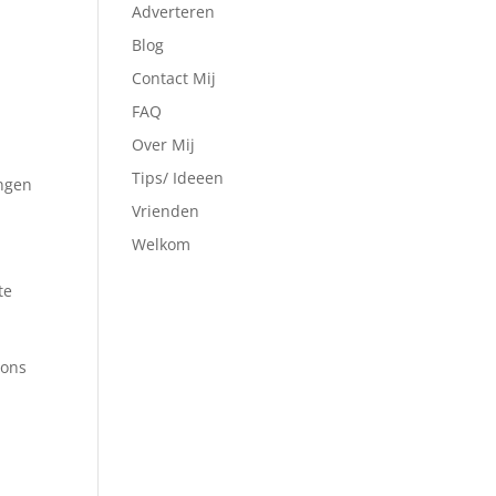
Adverteren
Blog
Contact Mij
FAQ
Over Mij
Tips/ Ideeen
ungen
Vrienden
Welkom
te
ions