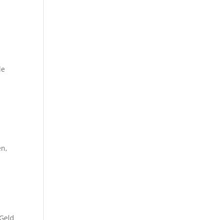
le
en,
 Geld