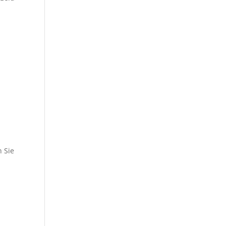
n Sie