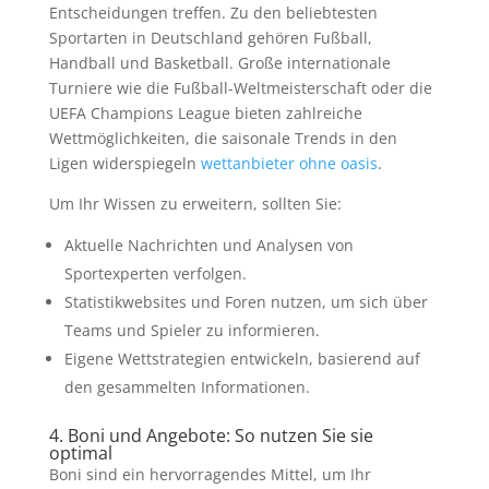
Entscheidungen treffen. Zu den beliebtesten
Sportarten in Deutschland gehören Fußball,
Handball und Basketball. Große internationale
Turniere wie die Fußball-Weltmeisterschaft oder die
UEFA Champions League bieten zahlreiche
Wettmöglichkeiten, die saisonale Trends in den
Ligen widerspiegeln
wettanbieter ohne oasis
.
Um Ihr Wissen zu erweitern, sollten Sie:
Aktuelle Nachrichten und Analysen von
Sportexperten verfolgen.
Statistikwebsites und Foren nutzen, um sich über
Teams und Spieler zu informieren.
Eigene Wettstrategien entwickeln, basierend auf
den gesammelten Informationen.
4. Boni und Angebote: So nutzen Sie sie
optimal
Boni sind ein hervorragendes Mittel, um Ihr