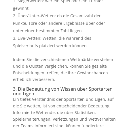
Siegerwetten: wer ein Spiel oder ein Turnier
gewinnt.
Über/Unter-Wetten: ob die Gesamtzahl der
Punkte, Tore oder andere Ergebnisse über oder
unter einer bestimmten Zahl liegen.
Live-Wetten: Wetten, die während des
Spielverlaufs platziert werden können.
Indem Sie die verschiedenen Wettmärkte verstehen
und die Quoten vergleichen, können Sie gezielte
Entscheidungen treffen, die Ihre Gewinnchancen
erheblich verbessern.
3. Die Bedeutung von Wissen über Sportarten
und Ligen
Ein tiefes Verständnis der Sportarten und Ligen, auf
die Sie wetten, ist von entscheidender Bedeutung.
Informierte Wettende, die über Statistiken,
Spielerhalterungen, Verletzungen und Wettverhalten
der Teams informiert sind, können fundiertere