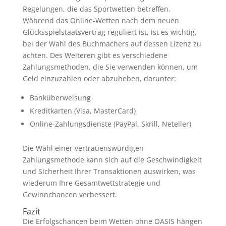
Regelungen, die das Sportwetten betreffen.
Während das Online-Wetten nach dem neuen
Glücksspielstaatsvertrag reguliert ist, ist es wichtig,
bei der Wahl des Buchmachers auf dessen Lizenz zu
achten. Des Weiteren gibt es verschiedene
Zahlungsmethoden, die Sie verwenden können, um
Geld einzuzahlen oder abzuheben, darunter:
Banküberweisung
Kreditkarten (Visa, MasterCard)
Online-Zahlungsdienste (PayPal, Skrill, Neteller)
Die Wahl einer vertrauenswürdigen
Zahlungsmethode kann sich auf die Geschwindigkeit
und Sicherheit Ihrer Transaktionen auswirken, was
wiederum Ihre Gesamtwettstrategie und
Gewinnchancen verbessert.
Fazit
Die Erfolgschancen beim Wetten ohne OASIS hängen