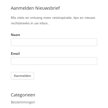
Aanmelden Nieuwsbrief
Nieuwsbrief
Mis niets en ontvang meer reisinspiratie, tips en nieuws
rechtstreeks in uw inbox..
Naam
Email
Aanmelden
Categorieen
Bestemmingen