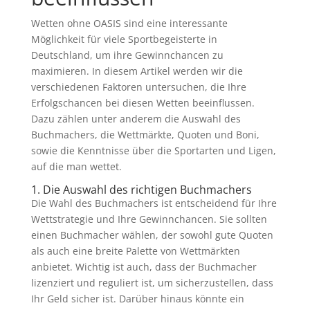
Wetten ohne OASIS sind eine interessante
Möglichkeit für viele Sportbegeisterte in
Deutschland, um ihre Gewinnchancen zu
maximieren. In diesem Artikel werden wir die
verschiedenen Faktoren untersuchen, die Ihre
Erfolgschancen bei diesen Wetten beeinflussen.
Dazu zählen unter anderem die Auswahl des
Buchmachers, die Wettmärkte, Quoten und Boni,
sowie die Kenntnisse über die Sportarten und Ligen,
auf die man wettet.
1. Die Auswahl des richtigen Buchmachers
Die Wahl des Buchmachers ist entscheidend für Ihre
Wettstrategie und Ihre Gewinnchancen. Sie sollten
einen Buchmacher wählen, der sowohl gute Quoten
als auch eine breite Palette von Wettmärkten
anbietet. Wichtig ist auch, dass der Buchmacher
lizenziert und reguliert ist, um sicherzustellen, dass
Ihr Geld sicher ist. Darüber hinaus könnte ein