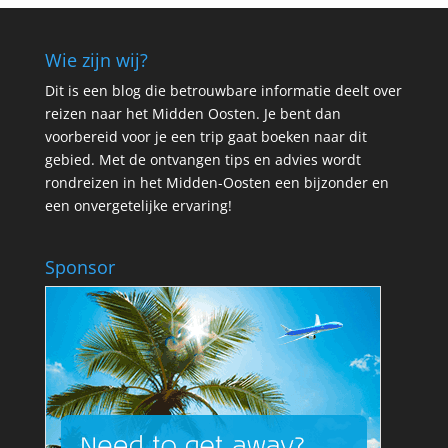
Wie zijn wij?
Dit is een blog die betrouwbare informatie deelt over
reizen naar het Midden Oosten. Je bent dan
voorbereid voor je een trip gaat boeken naar dit
gebied. Met de ontvangen tips en advies wordt
rondreizen in het Midden-Oosten een bijzonder en
een onvergetelijke ervaring!
Sponsor