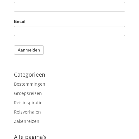
Email
Aanmelden
Categorieen
Bestemmingen
Groepsreizen
Reisinspiratie
Reisverhalen
Zakenreizen
Alle pagina’s