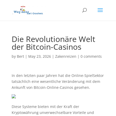
Die Revolutionäre Welt
der Bitcoin-Casinos
by
Bert
|
May 23, 2026
|
Zakenreizen
|
0 comments
In den letzten paar Jahren hat die Online-SpielSektor
tatsächlich eine wesentliche Veränderung mit dem
Ankunft von Bitcoin-Online-Casinos gesehen.
Diese Systeme bieten mit der Kraft der
Kryptowährung unverwechselbare Vorteile und