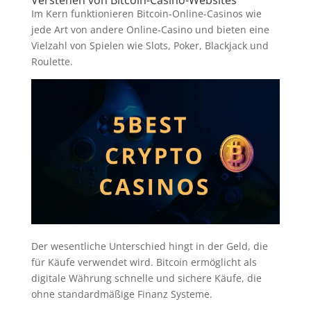
Verstehen von Bitcoin-Casino-Websites
Im Kern funktionieren Bitcoin-Online-Casinos wie
jede Art von andere Online-Casino und bieten eine
Vielzahl von Spielen wie Slots, Poker, Blackjack und
Roulette.
Der wesentliche Unterschied hingt in der Geld, die
für Käufe verwendet wird. Bitcoin ermöglicht als
digitale Währung schnelle und sichere Käufe, die
ohne standardmäßige Finanz Systeme.