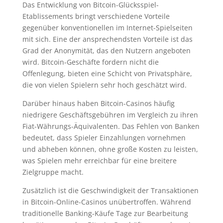
Das Entwicklung von Bitcoin-Glücksspiel-
Etablissements bringt verschiedene Vorteile
gegenüber konventionellen im Internet-Spielseiten
mit sich. Eine der ansprechendsten Vorteile ist das
Grad der Anonymität, das den Nutzern angeboten
wird. Bitcoin-Geschäfte fordern nicht die
Offenlegung, bieten eine Schicht von Privatsphäre,
die von vielen Spielern sehr hoch geschätzt wird.
Darüber hinaus haben Bitcoin-Casinos häufig
niedrigere Geschäftsgebühren im Vergleich zu ihren
Fiat-Währungs-Äquivalenten. Das Fehlen von Banken
bedeutet, dass Spieler Einzahlungen vornehmen
und abheben können, ohne große Kosten zu leisten,
was Spielen mehr erreichbar für eine breitere
Zielgruppe macht.
Zusätzlich ist die Geschwindigkeit der Transaktionen
in Bitcoin-Online-Casinos unübertroffen. Während
traditionelle Banking-Käufe Tage zur Bearbeitung