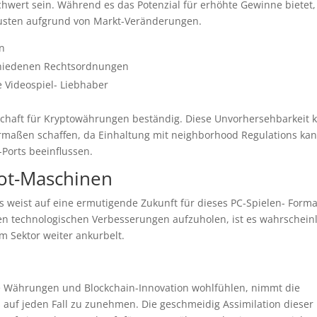
wert sein. Während es das Potenzial für erhöhte Gewinne bietet,
rlusten aufgrund von Markt-Veränderungen.
n
chiedenen Rechtsordnungen
 Videospiel- Liebhaber
ndschaft für Kryptowährungen beständig. Diese Unvorhersehbarkeit 
ermaßen schaffen, da Einhaltung mit neighborhood Regulations ka
Ports beeinflussen.
lot-Maschinen
s weist auf eine ermutigende Zukunft für dieses PC-Spielen- Forma
en technologischen Verbesserungen aufzuholen, ist es wahrscheinl
 Sektor weiter ankurbelt.
ale Währungen und Blockchain-Innovation wohlfühlen, nimmt die
s auf jeden Fall zu zunehmen. Die geschmeidig Assimilation dieser