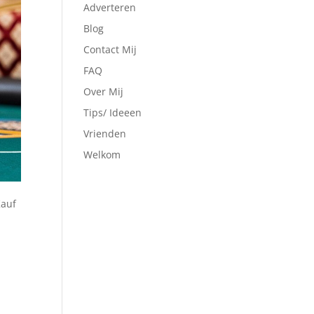
Adverteren
Blog
Contact Mij
FAQ
Over Mij
Tips/ Ideeen
Vrienden
Welkom
Kauf