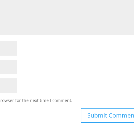
browser for the next time I comment.