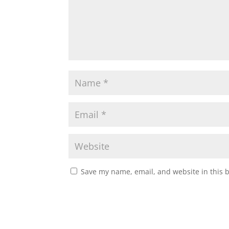
Save my name, email, and website in this 