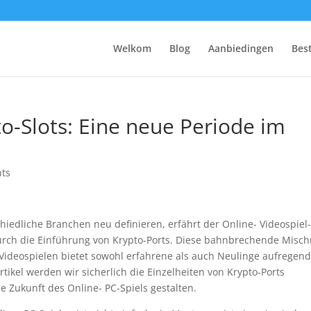
Welkom
Blog
Aanbiedingen
Bes
o-Slots: Eine neue Periode im
ts
iedliche Branchen neu definieren, erfährt der Online- Videospiel
rch die Einführung von Krypto-Ports. Diese bahnbrechende Misc
Videospielen bietet sowohl erfahrene als auch Neulinge aufregen
kel werden wir sicherlich die Einzelheiten von Krypto-Ports
 Zukunft des Online- PC-Spiels gestalten.