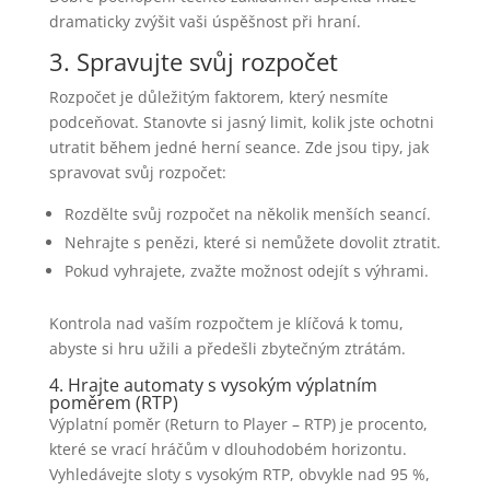
dramaticky zvýšit vaši úspěšnost při hraní.
3. Spravujte svůj rozpočet
Rozpočet je důležitým faktorem, který nesmíte
podceňovat. Stanovte si jasný limit, kolik jste ochotni
utratit během jedné herní seance. Zde jsou tipy, jak
spravovat svůj rozpočet:
Rozdělte svůj rozpočet na několik menších seancí.
Nehrajte s penězi, které si nemůžete dovolit ztratit.
Pokud vyhrajete, zvažte možnost odejít s výhrami.
Kontrola nad vaším rozpočtem je klíčová k tomu,
abyste si hru užili a předešli zbytečným ztrátám.
4. Hrajte automaty s vysokým výplatním
poměrem (RTP)
Výplatní poměr (Return to Player – RTP) je procento,
které se vrací hráčům v dlouhodobém horizontu.
Vyhledávejte sloty s vysokým RTP, obvykle nad 95 %,