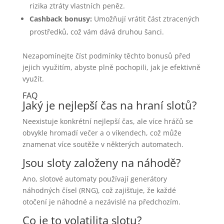
rizika ztráty vlastních peněz.
Cashback bonusy:
Umožňují vrátit část ztracených
prostředků, což vám dává druhou šanci.
Nezapomínejte číst podmínky těchto bonusů před
jejich využitím, abyste plně pochopili, jak je efektivně
využít.
FAQ
Jaký je nejlepší čas na hraní slotů?
Neexistuje konkrétní nejlepší čas, ale více hráčů se
obvykle hromadí večer a o víkendech, což může
znamenat více soutěže v některých automatech.
Jsou sloty založeny na náhodě?
Ano, slotové automaty používají generátory
náhodných čísel (RNG), což zajišťuje, že každé
otočení je náhodné a nezávislé na předchozím.
Co je to volatilita slotu?