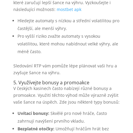
které zaručují lepší šance na výhru. Vyzkoušejte i
následující možnosti:
mostbet apk
Hledejte automaty s nízkou a střední volatilitou pro
častější, ale menší výhry.
Pro vyšší riziko zvažte automaty s vysokou
volatilitou, které mohou nabídnout velké výhry, ale
méně často.
Sledování RTP vám pomůže lépe plánovat vaši hru a
zvyšuje šance na výhru.
5. Využívejte bonusy a promoakce
V českých kasinech často nabízejí různé bonusy a
promoakce. Využití těchto výhod může výrazně zvýšit
vaše šance na úspěch. Zde jsou některé typy bonusů:
Uvítací bonusy:
Skvělé pro nové hráče, často
zahrnují navýšení prvního vkladu.
Bezplatné otočky:
Umožňují hráčům hrát bez