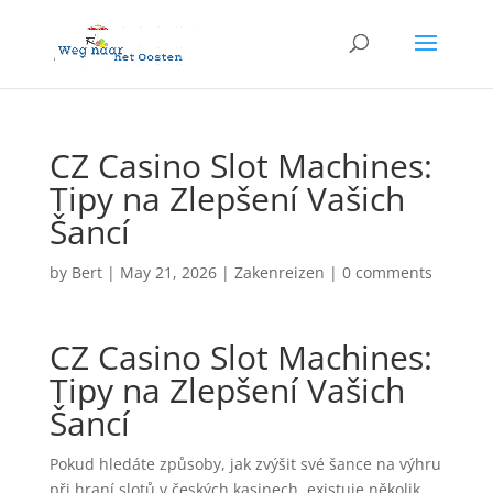
CZ Casino Slot Machines:
Tipy na Zlepšení Vašich
Šancí
by
Bert
|
May 21, 2026
|
Zakenreizen
|
0 comments
CZ Casino Slot Machines:
Tipy na Zlepšení Vašich
Šancí
Pokud hledáte způsoby, jak zvýšit své šance na výhru
při hraní slotů v českých kasinech, existuje několik