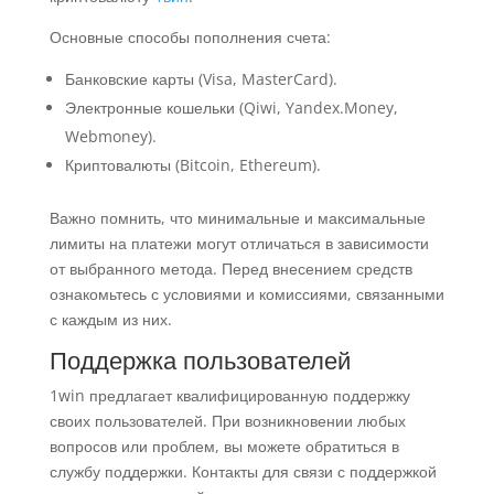
Основные способы пополнения счета:
Банковские карты (Visa, MasterCard).
Электронные кошельки (Qiwi, Yandex.Money,
Webmoney).
Криптовалюты (Bitcoin, Ethereum).
Важно помнить, что минимальные и максимальные
лимиты на платежи могут отличаться в зависимости
от выбранного метода. Перед внесением средств
ознакомьтесь с условиями и комиссиями, связанными
с каждым из них.
Поддержка пользователей
1win предлагает квалифицированную поддержку
своих пользователей. При возникновении любых
вопросов или проблем, вы можете обратиться в
службу поддержки. Контакты для связи с поддержкой