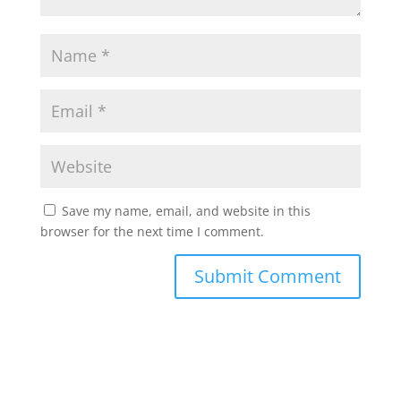
Save my name, email, and website in this
browser for the next time I comment.