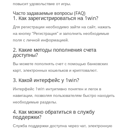
повысит удовольствие от игры.
Часто задаваемые вопросы (FAQ)
1. Как зарегистрироваться на 1win?
Для регистрации необходимо зайти на сайт, нажать
на кнопку “Регистрация” и заполнить необходимые
поля с личной информацией.
2. Какие методы пополнения счета
доступны?
Вы можете пополнять счет с помощью банковских
карт, электронных кошельков и криптовалют.
3. Какой интерфейс у 1win?
Интерфейс 1win интуитивно понятен и легок в
навигации, позволяя пользователям быстро находить
необходимые разделы.
4. Как можно обратиться в службу
поддержки?
Служба поддержки доступна через чат, электронную