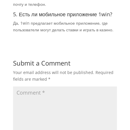
почту и телефон.
5. Есть ли мобильное приложение 1win?
Да, 1win предлагает мобильное приложение, где
пользователи могут делать ставки и играть в казино.
Submit a Comment
Your email address will not be published.
Required
fields are marked
*