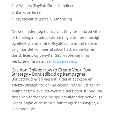
e-Wallets (PayPal, Skrill, Neteller)
Bankoverførsel
Kryptovaluta (Bitcoin, Ethereum)
De websteder, jeg har nævnt, tilbyder en bred vifte
af betalingsmetoder, selvom nogle er mere hurtigt
og effektivt end andre. RoyalCasino er det bedste
valg, når det kommer til sikkerhed, da de har en
dansk licens og benytter SSL-kryptering til at
beskytte dine data
casino uden rofus
.
Casinon Online: How to Create Your Own
Strategy – Bonustilbud og Kampagner
Bonustilbud er en væsentlig del af at skabe en
effektiv strategi for online casino. Når du vælger et
online casino, skal du overveje dets bonustilbud, da
disse kan forbedre dine spillemuligheder betydeligt.
Her er nogle af de mest almindelige bonustyper, du
kan støde på: