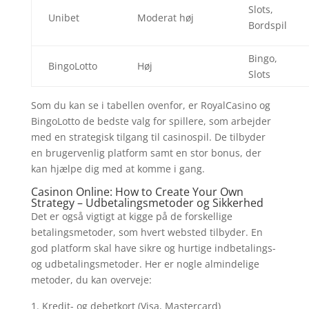
Slots,
Unibet
Moderat høj
Bordspil
Bingo,
BingoLotto
Høj
Slots
Som du kan se i tabellen ovenfor, er RoyalCasino og
BingoLotto de bedste valg for spillere, som arbejder
med en strategisk tilgang til casinospil. De tilbyder
en brugervenlig platform samt en stor bonus, der
kan hjælpe dig med at komme i gang.
Casinon Online: How to Create Your Own
Strategy – Udbetalingsmetoder og Sikkerhed
Det er også vigtigt at kigge på de forskellige
betalingsmetoder, som hvert websted tilbyder. En
god platform skal have sikre og hurtige indbetalings-
og udbetalingsmetoder. Her er nogle almindelige
metoder, du kan overveje:
Kredit- og debetkort (Visa, Mastercard)