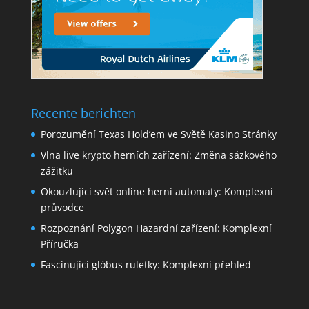
Recente berichten
Porozumění Texas Hold’em ve Světě Kasino Stránky
Vlna live krypto herních zařízení: Změna sázkového
zážitku
Okouzlující svět online herní automaty: Komplexní
průvodce
Rozpoznání Polygon Hazardní zařízení: Komplexní
Příručka
Fascinující glóbus ruletky: Komplexní přehled