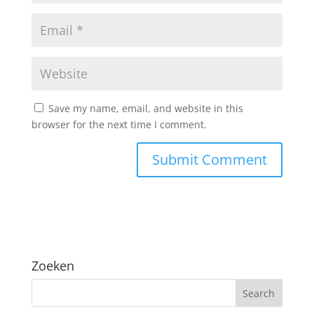
Save my name, email, and website in this
browser for the next time I comment.
Zoeken