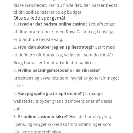
disse websteder, kan du finde det, der passer bedst
til din spillepræference og budget.
Ofte stillede spørgsmål
Hvad er det bedste online casino?
Det afhænger
af dine præferencer, men RoyalCasino og LeoVegas
er blandt de bedste valg.
Hvordan skaber jeg en spillestrategi?
Start med
at definere dit budget og vælg spil, som du forstår.
Brug bonusser for at udvide din bankroll.
Hvilke betalingsmetoder er de sikreste?
Kreditkort og e-Wallets som PayPal er generelt meget
sikre.
Kan jeg spille gratis spil online?
Ja, mange
websteder tilbyder gratis demoversioner af deres
spil.
Er online casinoer sikre?
Hvis de har en gyldig
licens, og bruger sikkerhedsforanstaltninger som
SSL, er de generelt sikre.