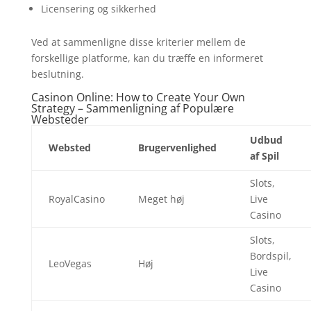
Licensering og sikkerhed
Ved at sammenligne disse kriterier mellem de
forskellige platforme, kan du træffe en informeret
beslutning.
Casinon Online: How to Create Your Own
Strategy – Sammenligning af Populære
Websteder
Udbud
Websted
Brugervenlighed
af Spil
Slots,
RoyalCasino
Meget høj
Live
Casino
Slots,
Bordspil,
LeoVegas
Høj
Live
Casino