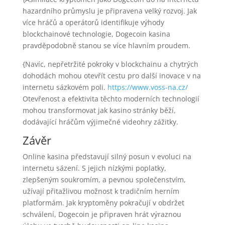
hazardního průmyslu je připravena velký rozvoj. Jak
více hráčů a operátorů identifikuje výhody
blockchainové technologie, Dogecoin kasina
pravděpodobně stanou se více hlavním proudem.
{Navíc, nepřetržité pokroky v blockchainu a chytrých
dohodách mohou otevřít cestu pro další inovace v na
internetu sázkovém poli.
https://www.voss-na.cz/
Otevřenost a efektivita těchto moderních technologií
mohou transformovat jak kasino stránky běží,
dodávající hráčům výjimečné videohry zážitky.
Závěr
Online kasina představují silný posun v evoluci na
internetu sázení. S jejich nízkými poplatky,
zlepšeným soukromím, a pevnou společenstvím,
užívají přitažlivou možnost k tradičním herním
platformám. Jak kryptoměny pokračují v obdržet
schválení, Dogecoin je připraven hrát výraznou