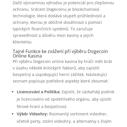
Další významnou výhodou je potenciál pro zlepšenou
ochranu. Srdcem Dogecoinu je blockchainová
technologie, která dodává stupeň průhlednosti a
ochrany, kterou je obtížné dosáhnout s pomocí
typických finančních systémů. To zaručuje
spravedlnost a důvěru mezi kasiny a jejich
klientelou.
Tajné Funkce ke zvážení při výběru Dogecoin
Online Kasina
Při výběru Dogecoin online kasina by hráči měli brát
v úvahu několik kritických faktorů, aby zajistili
bezpečný a uspokojující herní zážitek. Následující
seznam popisuje potřebné aspekty které zkoumat:
Licencování a Politika:
Zajistit, že sázkařský podnik
je licencováno od spolehlivého orgánu, aby ujistili
férové hraní a bezpečnost.
Výběr Videohry:
Rozmanitý sortiment videoher,
včetně porty, stolní videohry, a alternativy s živým