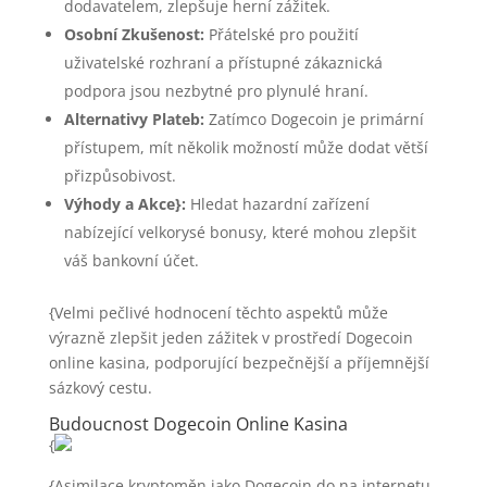
dodavatelem, zlepšuje herní zážitek.
Osobní Zkušenost:
Přátelské pro použití
uživatelské rozhraní a přístupné zákaznická
podpora jsou nezbytné pro plynulé hraní.
Alternativy Plateb:
Zatímco Dogecoin je primární
přístupem, mít několik možností může dodat větší
přizpůsobivost.
Výhody a Akce}:
Hledat hazardní zařízení
nabízející velkorysé bonusy, které mohou zlepšit
váš bankovní účet.
{Velmi pečlivé hodnocení těchto aspektů může
výrazně zlepšit jeden zážitek v prostředí Dogecoin
online kasina, podporující bezpečnější a příjemnější
sázkový cestu.
Budoucnost Dogecoin Online Kasina
{
{Asimilace kryptoměn jako Dogecoin do na internetu