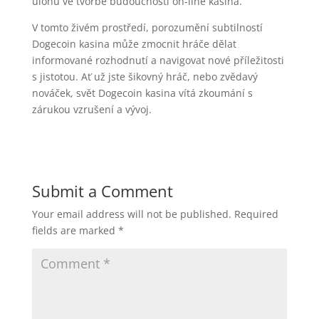
úlohu ve tvorbě budoucnosti on-line kasina.
V tomto živém prostředí, porozumění subtilností
Dogecoin kasina může zmocnit hráče dělat
informované rozhodnutí a navigovat nové příležitosti
s jistotou. Ať už jste šikovný hráč, nebo zvědavý
nováček, svět Dogecoin kasina vítá zkoumání s
zárukou vzrušení a vývoj.
Submit a Comment
Your email address will not be published.
Required
fields are marked
*