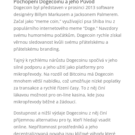
Pochopení Dogecoinu a jeho Původ
Dogecoin byl představen v prosinci 2013 software
designéry Billym Markusem a Jacksonem Palmerem.
Začal jako “meme coin,” využívající psa Shiba Inu z
populárního internetového meme “Doge.” Navzdory
svému humornému počátkům, Dogecoin rychle získal
věrnou sledovanost kvůli svému přátelskému a
přátelskému branding.
Tajný k rychlému nárůstu Dogecoinu spočívá v jeho
silné podporu a jeho užití jako platformy pro
mikropřevody. Na rozdíl od Bitcoinu má Dogecoin
mnohem větší nabídku, což umožňuje nízké poplatky
za transakce a rychlé řízení časy. To z něj činí
lákavou možnost pro on-line kasina, kde jsou
mikropřevody běžné a žádoucí.
Dostupnost a nižší výdaje Dogecoinu z něj činí
příjemnou alternativu pro ty, kteří hledají vsadit
online. Nepřítomnost prostředníků a jeho
decentralizovaná povaha jsou klíčové výhody které