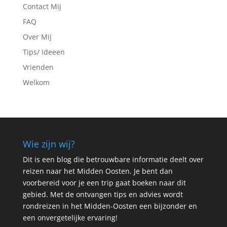
Contact Mij
FAQ
Over Mij
Tips/ Ideeen
Vrienden
Welkom
Wie zijn wij?
Dit is een blog die betrouwbare informatie deelt over
reizen naar het Midden Oosten. Je bent dan
voorbereid voor je een trip gaat boeken naar dit
gebied. Met de ontvangen tips en advies wordt
rondreizen in het Midden-Oosten een bijzonder en
een onvergetelijke ervaring!