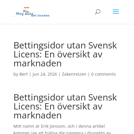
Bettingsidor utan Svensk
Licens: En översikt av
marknaden
by
Bert
|
Jun 24, 2026
|
Zakenreizen
|
0 comments
Bettingsidor utan Svensk
Licens: En översikt av
marknaden
Mitt namn är Erik Jonsson, och i denna artikel
kommer jag att hjälpa dig navigera i djungeln av