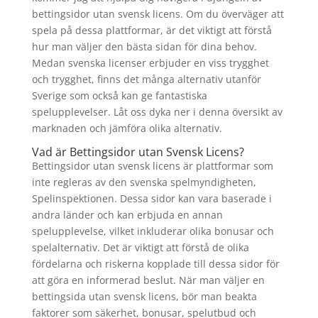
bettingsidor utan svensk licens. Om du överväger att
spela på dessa plattformar, är det viktigt att förstå
hur man väljer den bästa sidan för dina behov.
Medan svenska licenser erbjuder en viss trygghet
och trygghet, finns det många alternativ utanför
Sverige som också kan ge fantastiska
spelupplevelser. Låt oss dyka ner i denna översikt av
marknaden och jämföra olika alternativ.
Vad är Bettingsidor utan Svensk Licens?
Bettingsidor utan svensk licens är plattformar som
inte regleras av den svenska spelmyndigheten,
Spelinspektionen. Dessa sidor kan vara baserade i
andra länder och kan erbjuda en annan
spelupplevelse, vilket inkluderar olika bonusar och
spelalternativ. Det är viktigt att förstå de olika
fördelarna och riskerna kopplade till dessa sidor för
att göra en informerad beslut. När man väljer en
bettingsida utan svensk licens, bör man beakta
faktorer som säkerhet, bonusar, spelutbud och