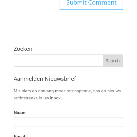
Zoeken
Aanmelden Nieuwsbrief
Nieuwsbrief
Mis niets en ontvang meer reisinspiratie, tips en nieuws
rechtstreeks in uw inbox..
Naam
Email