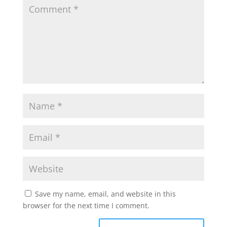
Save my name, email, and website in this
browser for the next time I comment.