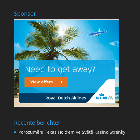
Sponsor
Recente berichten
Porozumění Texas Hold’em ve Světě Kasino Stránky