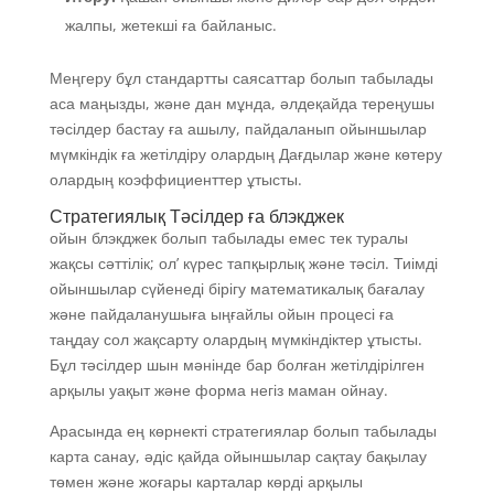
жалпы, жетекші ға байланыс.
Меңгеру бұл стандартты саясаттар болып табылады
аса маңызды, және дан мұнда, әлдеқайда тереңушы
тәсілдер бастау ға ашылу, пайдаланып ойыншылар
мүмкіндік ға жетілдіру олардың Дағдылар және көтеру
олардың коэффициенттер ұтысты.
Стратегиялық Тәсілдер ға блэкджек
ойын блэкджек болып табылады емес тек туралы
жақсы сәттілік; ол’ күрес тапқырлық және тәсіл. Тиімді
ойыншылар сүйенеді бірігу математикалық бағалау
және пайдаланушыға ыңғайлы ойын процесі ға
таңдау сол жақсарту олардың мүмкіндіктер ұтысты.
Бұл тәсілдер шын мәнінде бар болған жетілдірілген
арқылы уақыт және форма негіз маман ойнау.
Арасында ең көрнекті стратегиялар болып табылады
карта санау, әдіс қайда ойыншылар сақтау бақылау
төмен және жоғары карталар көрді арқылы