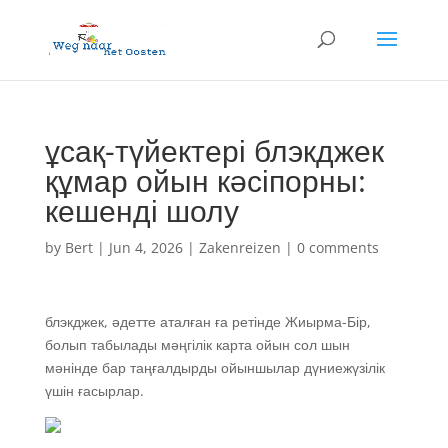
ұсақ-түйектері блэкджек
құмар ойын кәсіпорны:
кешенді шолу
by
Bert
|
Jun 4, 2026
|
Zakenreizen
|
0 comments
блэкджек, әдетте аталған ға ретінде Жиырма-Бір,
болып табылады мәңгілік карта ойын сол шын
мәнінде бар таңғалдырды ойыншылар дүниежүзілік
үшін ғасырлар.