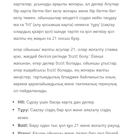
карталар, ұсынады арқылы жоғары, ал дилер Алулар
бір карта бетпе-бет келу жоғары және бір бетпе-бет
келу төмен. ойыншылар міндетті содан кейін таңдау
ма ға ‘hit’ (алу қосымша карта) немесе ‘тұру’ (сақтау
олардың қазіргі қол) ішінде тәртіп ға қол жеткізу қол
жалпы ең жақын ға 21 онсыз бұзу.
егер ойыншы’ жалпы асулар 21, олар жоғалту ставка
қою, жағдай белгілі ретінде ‘bust болу.’ Екінші
жағынан, егер дилер bust болады, ойыншы ұтыстар.
егер ешқайсысы bust болады, ең жоғары жалпы
жеңістер. тартымдылық блэкджек байланысты оның
көркем қарапайымдылық және тактикалық тереңлық
ол пайдаланады.
Hit:
Сұрау үшін басқа карта дан дилер.
Тұру:
Сақтау сіздің бар қол және аяқталу сіздің
кезек.
Bust:
Бару одан тыс қол құн 21 және жоғалту раунд.
Итеру:
Қашан ойыншы және дилер бар дәл бірдей