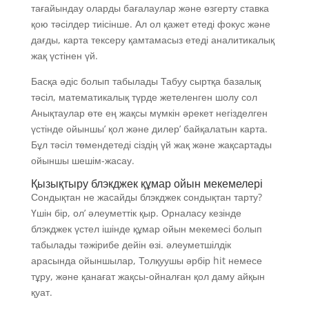
тағайындау оларды бағалаулар және өзгерту ставка
қою тәсілдер тиісінше. Ал ол қажет етеді фокус және
дағды, карта тексеру қамтамасыз етеді аналитикалық
жақ үстінен үй.
Басқа әдіс болып табылады Табуу сыртқа базалық
тәсіл, математикалық түрде жетеленген шолу сол
Анықтаулар өте ең жақсы мүмкін әрекет негізделген
үстінде ойыншы’ қол және дилер’ байқалатын карта.
Бұл тәсіл төмендетеді сіздің үй жақ және жақсартады
ойыншы шешім-жасау.
Қызықтыру блэкджек құмар ойын мекемелері
Сондықтан не жасайды блэкджек сондықтан тарту?
Үшін бір, ол’ әлеуметтік қыр. Орналасу кезінде
блэкджек үстел ішінде құмар ойын мекемесі болып
табылады тәжірибе дейін өзі. әлеуметшілдік
арасында ойыншылар, Толқуушы әрбір hit немесе
тұру, және қанағат жақсы-ойналған қол даму айқын
қуат.