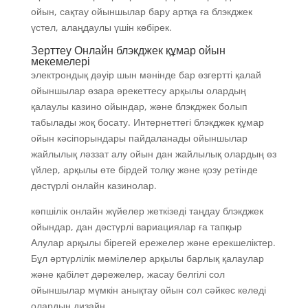
ойын, сақтау ойыншылар бару артқа ға блэкджек
үстел, алаңдаулы үшін көбірек.
Зерттеу Онлайн блэкджек құмар ойын
мекемелері
электрондық дәуір шын мәнінде бар өзгертті қалай
ойыншылар өзара әрекеттесу арқылы олардың
қалаулы казино ойындар, және блэкджек болып
табылады жоқ босату. Интернеттегі блэкджек құмар
ойын кәсіпорындары пайдаланады ойыншылар
жайлылық ләззат алу ойын дан жайлылық олардың өз
үйлер, арқылы өте бірдей толқу және қозу ретінде
дәстүрлі онлайн казинолар.
көпшілік онлайн жүйелер жеткізеді таңдау блэкджек
ойындар, дан дәстүрлі вариациялар ға тапқыр
Алулар арқылы бірегей ережелер және ерекшеліктер.
Бұл әртүрлілік мәмілелер арқылы барлық қалаулар
және қабілет дәрежелер, жасау белгілі сол
ойыншылар мүмкін анықтау ойын сол сәйкес келеді
олардың дизайн.