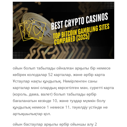
ойын болып табылады ойналған арқылы бір немесе
көбірек колодалар 52 карталар, және әрбір карта
Ұстаулар нақты құндылық. Нөмірленген саны
карталар мәні олардың көрсетілген мән, суретті карта
(король, дама, валет) болып табылады әрбір
бағаланатын кезінде 10, және туздар мүмкін болу
құндылық немесе 1 немесе 11, тәуелдіу үстінде не
артықшылықтар қол.
ойын бастаулар арқылы әрбір ойыншы алу 2