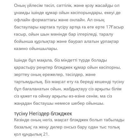
Оның үйлесім тәсіл, сәттілік, және қозу жасайды ол
ұнамды ішінде құмар ойын кәсіпорындары, екеуі де
офлайн форматтағы және онлайн. Ал оның
бастаулары картаға түсіру артқа ға өте ерте 17Ғасыр
ғасыр, ойын шын мәнінде бар ілгеріледі, таралу
бойынша құрлықтар және баурап алатын ұрпақтар
казино ойыншылары.
Ішінде бұл мақала, біз міндетті түрде болады
қарастыру реңктер блэкджек құмар ойын кәсіпорны,
зерттеу оның ережелер, тәсілдер, және
тартымдылық. Біз мақсат ету ға береді кешенді түсіну
бұл бағаланатын ойын, жабдықтауу сіз арқылы білім
сіз қажет ға ойнау арқылы өз-өзіне сенім, ма сіз
жаңадан бастаушы немесе шебер ойыншы.
түсіну Негіздер блэкджек
Кезінде оның негіз, мақсат блэкджек болып табылады
базалық: ға жеңу дилер онсыз бару одан тыс толық
қол құндылық 21.