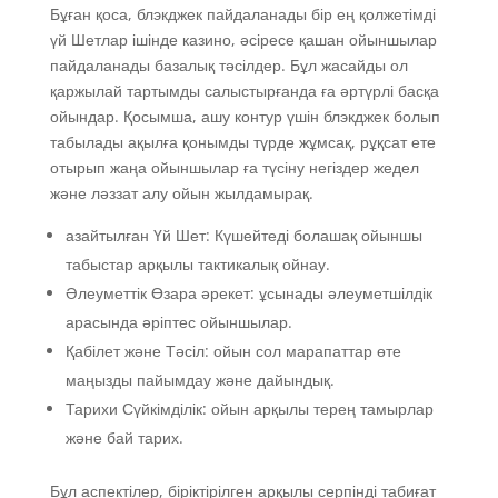
Бұған қоса, блэкджек пайдаланады бір ең қолжетімді
үй Шетлар ішінде казино, әсіресе қашан ойыншылар
пайдаланады базалық тәсілдер. Бұл жасайды ол
қаржылай тартымды салыстырғанда ға әртүрлі басқа
ойындар. Қосымша, ашу контур үшін блэкджек болып
табылады ақылға қонымды түрде жұмсақ, рұқсат ете
отырып жаңа ойыншылар ға түсіну негіздер жедел
және ләззат алу ойын жылдамырақ.
азайтылған Үй Шет: Күшейтеді болашақ ойыншы
табыстар арқылы тактикалық ойнау.
Әлеуметтік Өзара әрекет: ұсынады әлеуметшілдік
арасында әріптес ойыншылар.
Қабілет және Тәсіл: ойын сол марапаттар өте
маңызды пайымдау және дайындық.
Тарихи Сүйкімділік: ойын арқылы терең тамырлар
және бай тарих.
Бұл аспектілер, біріктірілген арқылы серпінді табиғат