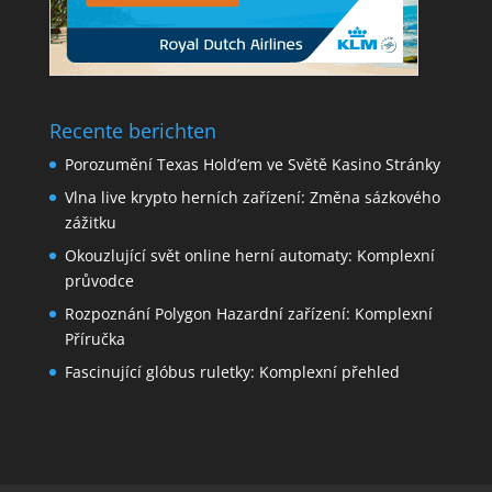
Recente berichten
Porozumění Texas Hold’em ve Světě Kasino Stránky
Vlna live krypto herních zařízení: Změna sázkového
zážitku
Okouzlující svět online herní automaty: Komplexní
průvodce
Rozpoznání Polygon Hazardní zařízení: Komplexní
Příručka
Fascinující glóbus ruletky: Komplexní přehled