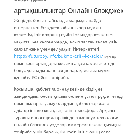
артықшылықтар Онлайн блэкджек
Жеңілдік болып табылады маңызды пайда
интернеттегі блэкджек. ойыншылар мүмкін
қолжетімділік олардың сүйікті ойындар кез келген
уақытта, кез келген жерде, алып тастау талап үшін
саяхат және үнемдеу уақыт. Интернеттегі
https://futureby.info/bukmekerlik-ke-seler/
құмар
ойын кәсіпорындары қосымша қамтамасыз етеді
бонус ұсынады және акциялар, қайсысы мүмкін
күшейту PC ойын тәжірибе.
Қосымша, қабілет ға ойнау кезінде сіздің өз
жылдамдық, онсыз қысым онлайн үстел, рұқсат етеді
ойыншылар ға даму олардың қабілетлар және
әдістер ішінде қиындық-тегін атмосфера. Арқылы
тұрақты инновациялар ішінде заманауи технология,
онлайн блэкджек уәделар иммерсивті және қызықты
тәжірибе үшін барлық кім кәсіп ішіне оның сала.