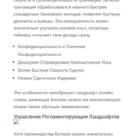
транзакции обрабатываются намного быстрее
стандартных банковских методов, позволяя быстрые
депозиты и выводы. Эта немедленность может
значительно улучшить игровой опыт, поскольку
геймеры получают свои доходы сразу.
Конфиденциальность и Усиление
Конфиденциальность
Доказуемо Справедливая Компьютерная Игра
Более Быстрая Скорость Сделок
Низкие Сделочные Издержки
Эти особенности преобразуют ландшафт онлайн
ставок, размещая Биткоин казино как впечатляющую
опцию своим обычным эквивалентам.
Управление Регламентирующим Ландшафтом
Хотя преимущества Биткоин казино значительны,