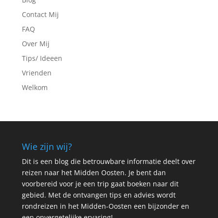
Contact Mij
FAQ
Over Mij
Tips/ Ideeen
Vrienden
Welkom
Wie zijn wij?
Dit is een blog die betrouwbare informatie deelt over
reizen naar het Midden Oosten. Je bent dan
voorbereid voor je een trip gaat boeken naar dit
gebied. Met de ontvangen tips en advies wordt
rondreizen in het Midden-Oosten een bijzonder en
een onvergetelijke ervaring!