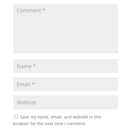
Save my name, email, and website in this
browser for the next time I comment.