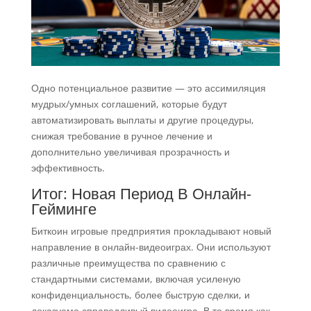
Одно потенциальное развитие — это ассимиляция
мудрых/умных соглашений, которые будут
автоматизировать выплаты и другие процедуры,
снижая требование в ручное лечение и
дополнительно увеличивая прозрачность и
эффективность.
Итог: Новая Период В Онлайн-
Гейминге
Биткоин игровые предприятия прокладывают новый
направление в онлайн-видеоиграх. Они используют
различные преимущества по сравнению с
стандартными системами, включая усиленую
конфиденциальность, более быструю сделки, и
доказуемо справедливый видеоигра. В то время как,