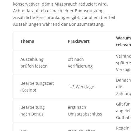
konservativer, damit Missbrauch reduziert wird.
Achte darauf, ob es nach einer Bonusnutzung
zusätzliche Einschränkungen gibt, vor allem bei Teil-
Auszahlungen während der Bonusumsetzung.
Warum
Thema
Praxiswert
relevan
Verhind
Auszahlung
oft nach
spätere
prüfen lassen
Verifizierung
Verzög
Danach 
Bearbeitungszeit
1–3 Werktage
die
(Casino)
Zahlun
Gilt für
Bearbeitung
erst nach
abgelei
nach Bonus
Umsatzabschluss
Guthab
Regeln