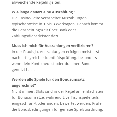
abweichende Regeln gelten.
Wie lange dauert eine Auszahlung?
Die Casino-Seite verarbeitet Auszahlungen
typischerweise in 1 bis 3 Werktagen. Danach kommt
die Bearbeitungszeit über Bank oder
Zahlungsdienstleister dazu.
Muss ich mich für Auszahlungen verifizieren?
In der Praxis ja. Auszahlungen erfolgen meist erst
nach erfolgreicher Identitätsprüfung, besonders
wenn dein Konto neu ist oder du einen Bonus
genutzt hast.
Werden alle Spiele für den Bonusumsatz
angerechnet?
Nicht immer. Slots sind in der Regel am einfachsten
für Bonusumsätze, während Live-Tischspiele teils
eingeschränkt oder anders bewertet werden. Prüfe
die Bonusbedingungen für genaue Spielzuordnung.