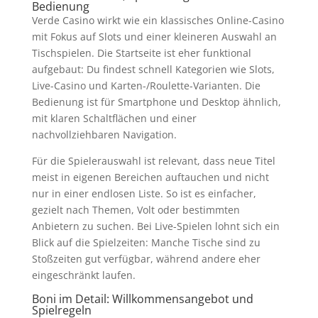
Bedienung
Verde Casino wirkt wie ein klassisches Online-Casino
mit Fokus auf Slots und einer kleineren Auswahl an
Tischspielen. Die Startseite ist eher funktional
aufgebaut: Du findest schnell Kategorien wie Slots,
Live-Casino und Karten-/Roulette-Varianten. Die
Bedienung ist für Smartphone und Desktop ähnlich,
mit klaren Schaltflächen und einer
nachvollziehbaren Navigation.
Für die Spielerauswahl ist relevant, dass neue Titel
meist in eigenen Bereichen auftauchen und nicht
nur in einer endlosen Liste. So ist es einfacher,
gezielt nach Themen, Volt oder bestimmten
Anbietern zu suchen. Bei Live-Spielen lohnt sich ein
Blick auf die Spielzeiten: Manche Tische sind zu
Stoßzeiten gut verfügbar, während andere eher
eingeschränkt laufen.
Boni im Detail: Willkommensangebot und
Spielregeln