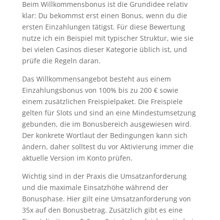
Beim Willkommensbonus ist die Grundidee relativ
klar: Du bekommst erst einen Bonus, wenn du die
ersten Einzahlungen tätigst. Für diese Bewertung
nutze ich ein Beispiel mit typischer Struktur, wie sie
bei vielen Casinos dieser Kategorie üblich ist, und
prüfe die Regeln daran.
Das Willkommensangebot besteht aus einem
Einzahlungsbonus von 100% bis zu 200 € sowie
einem zusätzlichen Freispielpaket. Die Freispiele
gelten für Slots und sind an eine Mindestumsetzung
gebunden, die im Bonusbereich ausgewiesen wird.
Der konkrete Wortlaut der Bedingungen kann sich
ändern, daher solltest du vor Aktivierung immer die
aktuelle Version im Konto prüfen.
Wichtig sind in der Praxis die Umsatzanforderung
und die maximale Einsatzhöhe während der
Bonusphase. Hier gilt eine Umsatzanforderung von
35x auf den Bonusbetrag. Zusätzlich gibt es eine